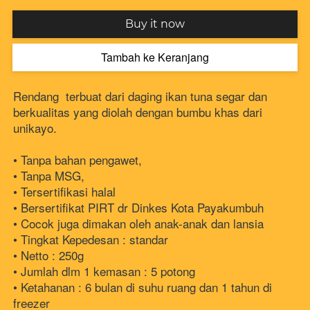
`
Buy it now
Tambah ke Keranjang
`
Rendang  terbuat dari daging ikan tuna segar dan 
berkualitas yang diolah dengan bumbu khas dari 
unikayo.
• Tanpa bahan pengawet, 
• Tanpa MSG, 
• Tersertifikasi halal
• Bersertifikat PIRT dr Dinkes Kota Payakumbuh
• Cocok juga dimakan oleh anak-anak dan lansia 
• Tingkat Kepedesan : standar 
• Netto : 250g
• Jumlah dlm 1 kemasan : 5 potong
• Ketahanan : 6 bulan di suhu ruang dan 1 tahun di 
freezer