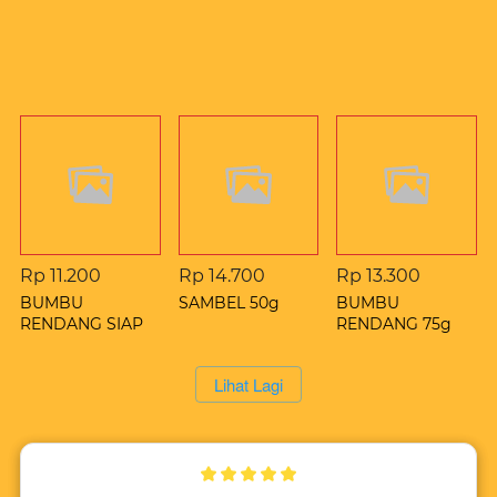
You May Also Like
Rp 11.200
Rp 14.700
Rp 13.300
BUMBU
SAMBEL 50g
BUMBU
RENDANG SIAP
RENDANG 75g
SAJI 50g
`
Lihat Lagi