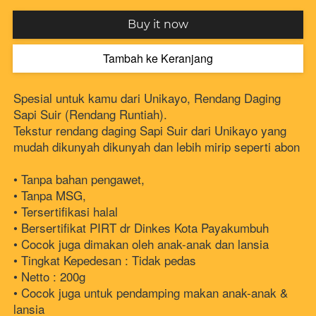
`
Buy it now
Tambah ke Keranjang
`
Spesial untuk kamu dari Unikayo, Rendang Daging 
Sapi Suir (Rendang Runtiah).
Tekstur rendang daging Sapi Suir dari Unikayo yang 
mudah dikunyah dikunyah dan lebih mirip seperti abon
• Tanpa bahan pengawet, 
• Tanpa MSG, 
• Tersertifikasi halal
• Bersertifikat PIRT dr Dinkes Kota Payakumbuh
• Cocok juga dimakan oleh anak-anak dan lansia 
• Tingkat Kepedesan : Tidak pedas 
• Netto : 200g
• Cocok juga untuk pendamping makan anak-anak & 
lansia