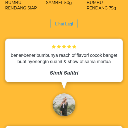
BUMBU
SAMBEL 50g
BUMBU
RENDANG SIAP
RENDANG 75g
SAJI 50g
`
Lihat Lagi
bener-bener bumbunya reach of flavor! cocok banget 
buat nyenengin suami & show of sama mertua
Sindi Safitri