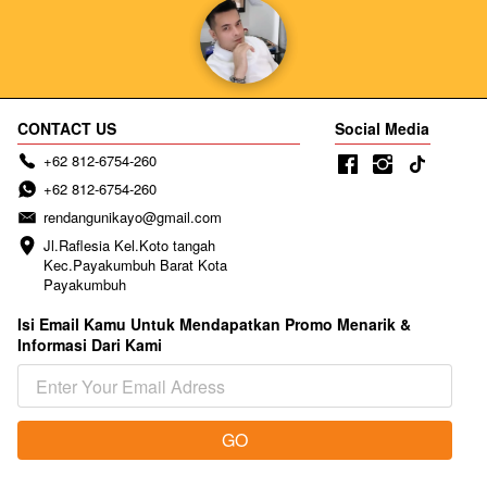
CONTACT US
Social Media
+62 812-6754-260
+62 812-6754-260
rendangunikayo@gmail.com
Jl.Raflesia Kel.Koto tangah 
Kec.Payakumbuh Barat Kota 
Payakumbuh
Isi Email Kamu Untuk Mendapatkan Promo Menarik &
Informasi Dari Kami
GO
`