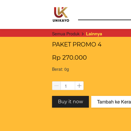
Lainnya
Semua Produk
PAKET PROMO 4
Rp 270.000
Berat: 0g
Tambah ke Kera
`
`
Buy it now