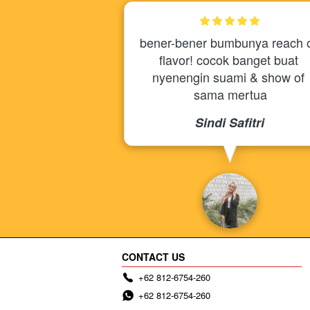
bener-bener bumbunya reach o
flavor! cocok banget buat 
nyenengin suami & show of 
sama mertua
Sindi Safitri
CONTACT US
+62 812-6754-260
+62 812-6754-260