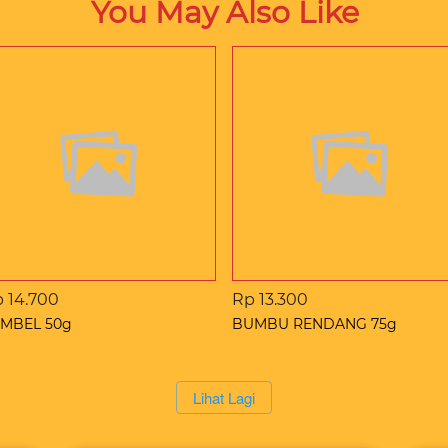
You May Also Like
 14.700
Rp 13.300
MBEL 50g
BUMBU RENDANG 75g
`
Lihat Lagi