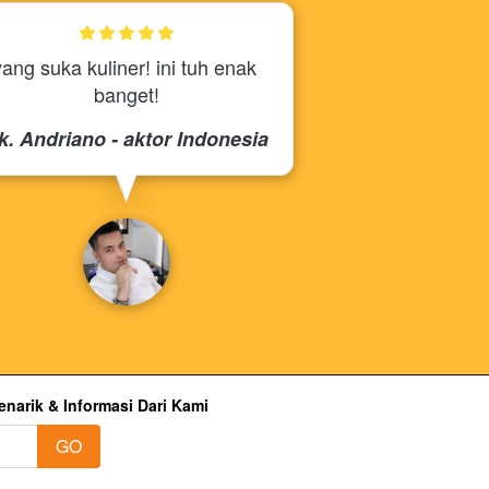
yang suka kuliner! ini tuh enak 
banget!
k. Andriano - aktor Indonesia
narik & Informasi Dari Kami
GO
`