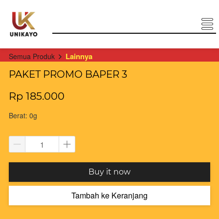
Lainnya
Semua Produk
PAKET PROMO BAPER 3
Rp 185.000
Berat: 0g
`
Buy it now
Tambah ke Keranjang
`