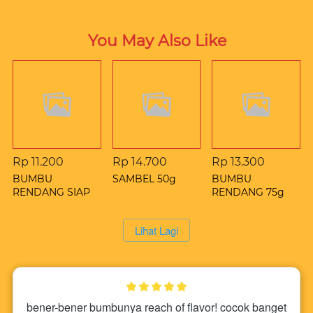
You May Also Like
Rp 11.200
Rp 14.700
Rp 13.300
BUMBU
SAMBEL 50g
BUMBU
RENDANG SIAP
RENDANG 75g
SAJI 50g
`
Lihat Lagi
bener-bener bumbunya reach of flavor! cocok banget 