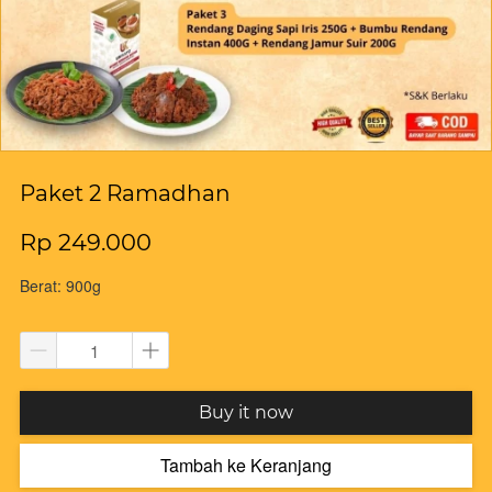
Paket 2 Ramadhan
Rp 249.000
Berat: 900g
`
Buy it now
Tambah ke Keranjang
`