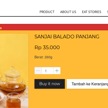
PRODUCT
ABOUT US
EAT STORIES
s
SANJAI BALADO PANJANG
Rp 35.000
Berat: 260g
Tambah ke Keranjan
`
`
Buy it now