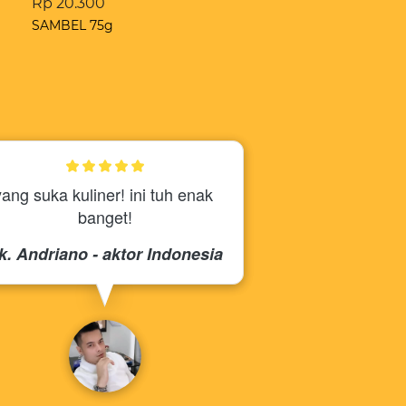
Rp 20.300
SAMBEL 75g
yang suka kuliner! ini tuh enak 
banget!
k. Andriano - aktor Indonesia