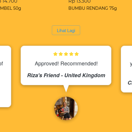
 14.700
Rp 13.300
MBEL 50g
BUMBU RENDANG 75g
`
Lihat Lagi
f 
Approved! Recommended!
Riza's Friend - United Kingdom
C