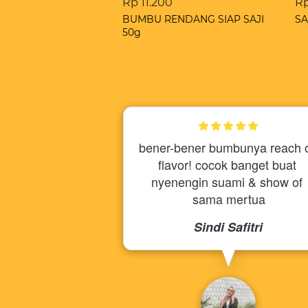
Rp 11.200
Rp
BUMBU RENDANG SIAP SAJI
SA
50g
bener-bener bumbunya reach o
flavor! cocok banget buat 
nyenengin suami & show of 
sama mertua
Sindi Safitri