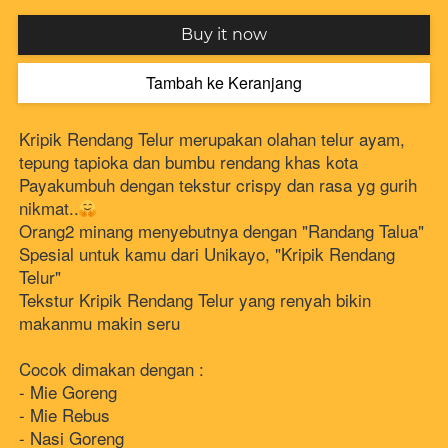
`
Buy it now
Tambah ke Keranjang
`
Kripik Rendang Telur merupakan olahan telur ayam, 
tepung tapioka dan bumbu rendang khas kota 
Payakumbuh dengan tekstur crispy dan rasa yg gurih 
nikmat..
Orang2 minang menyebutnya dengan "Randang Talua"
Spesial untuk kamu dari Unikayo, "Kripik Rendang 
Telur"
Tekstur Kripik Rendang Telur yang renyah bikin 
makanmu makin seru 
Cocok dimakan dengan : 
- Mie Goreng 
- Mie Rebus 
- Nasi Goreng