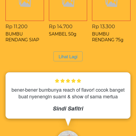
You May Also Like
Rp 11.200
Rp 14.700
Rp 13.300
BUMBU
SAMBEL 50g
BUMBU
RENDANG SIAP
RENDANG 75g
SAJI 50g
`
Lihat Lagi
bener-bener bumbunya reach of flavor! cocok banget 
buat nyenengin suami & show of sama mertua
Sindi Safitri