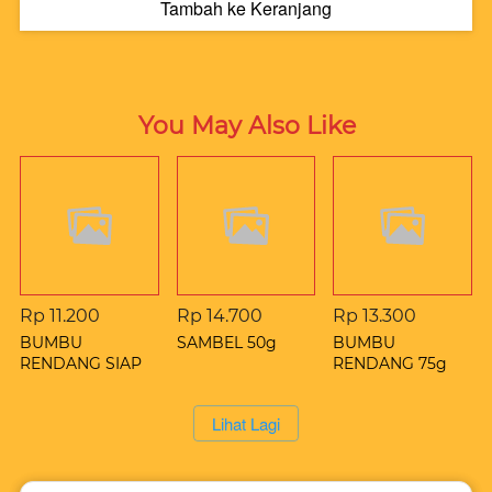
Tambah ke Keranjang
`
You May Also Like
Rp 11.200
Rp 14.700
Rp 13.300
BUMBU
SAMBEL 50g
BUMBU
RENDANG SIAP
RENDANG 75g
SAJI 50g
`
Lihat Lagi