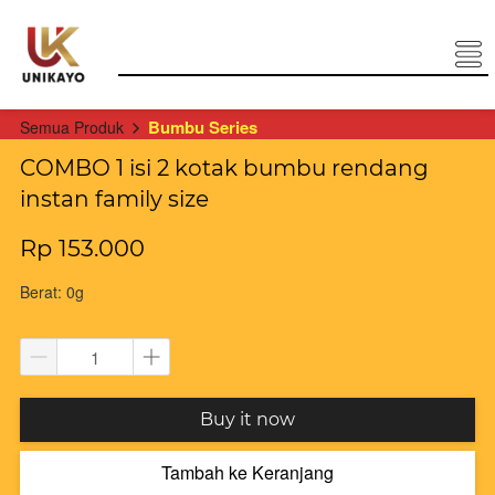
Bumbu Series
Semua Produk
COMBO 1 isi 2 kotak bumbu rendang
instan family size
Rp 153.000
Berat: 0g
`
Buy it now
Tambah ke Keranjang
`