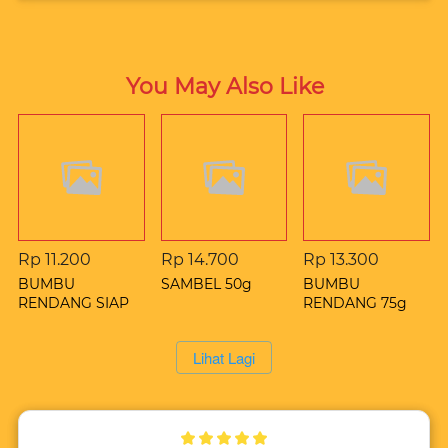
You May Also Like
Rp 11.200
Rp 14.700
Rp 13.300
BUMBU
SAMBEL 50g
BUMBU
RENDANG SIAP
RENDANG 75g
SAJI 50g
`
Lihat Lagi