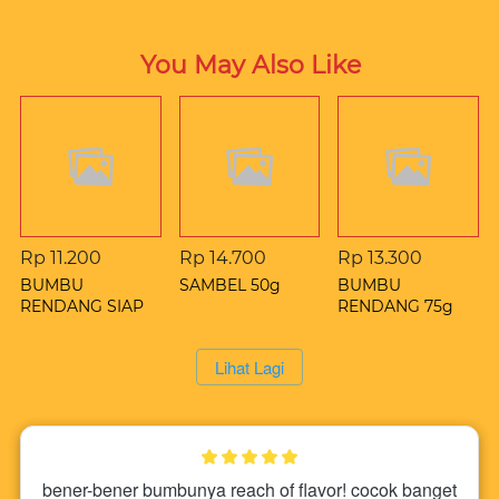
You May Also Like
Rp 11.200
Rp 14.700
Rp 13.300
BUMBU
SAMBEL 50g
BUMBU
RENDANG SIAP
RENDANG 75g
SAJI 50g
`
Lihat Lagi
bener-bener bumbunya reach of flavor! cocok banget 