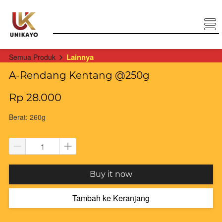
Lainnya
Semua Produk
A-Rendang Kentang @250g
Rp 28.000
Berat: 260g
`
Buy it now
Tambah ke Keranjang
`